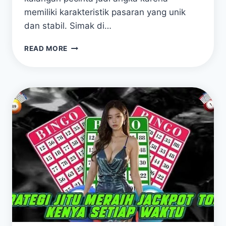
memiliki karakteristik pasaran yang unik
dan stabil. Simak di…
KUNCI
READ MORE
SUKSES
BERMAIN
TOGEL
KENYA
ONLINE