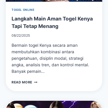
TOGEL ONLINE
Langkah Main Aman Togel Kenya
Tapi Tetap Menang
08/22/2025
Bermain togel Kenya secara aman
membutuhkan kombinasi antara
pengetahuan, disiplin modal, strategi
angka, analisis tren, dan kontrol mental.
Banyak pemain…
LANGKAH
READ MORE
MAIN
AMAN
TOGEL
KENYA
TAPI