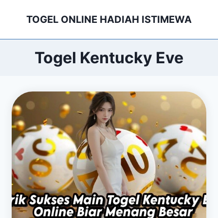
Skip
TOGEL ONLINE HADIAH ISTIMEWA
to
content
Togel Kentucky Eve