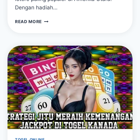
Dengan hadiah…
TAKTIK
READ MORE
JITU
MEMILIH
ANGKA
DI
TOGEL
KANADA
TOGEL ONLINE