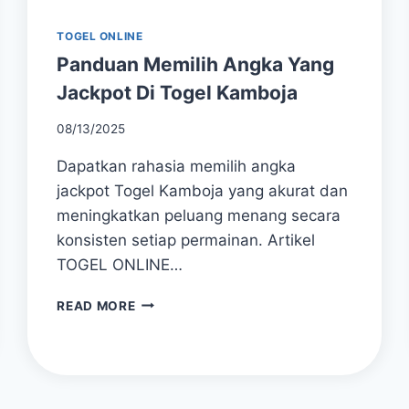
TOGEL ONLINE
Panduan Memilih Angka Yang
Jackpot Di Togel Kamboja
08/13/2025
Dapatkan rahasia memilih angka
jackpot Togel Kamboja yang akurat dan
meningkatkan peluang menang secara
konsisten setiap permainan. Artikel
TOGEL ONLINE…
PANDUAN
READ MORE
MEMILIH
ANGKA
YANG
JACKPOT
DI