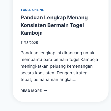
TOGEL ONLINE
Panduan Lengkap Menang
Konsisten Bermain Togel
Kamboja
11/13/2025
Panduan lengkap ini dirancang untuk
membantu para pemain togel Kamboja
meningkatkan peluang kemenangan
secara konsisten. Dengan strategi
tepat, pemahaman angka,…
PANDUAN
READ MORE
LENGKAP
MENANG
KONSISTEN
BERMAIN