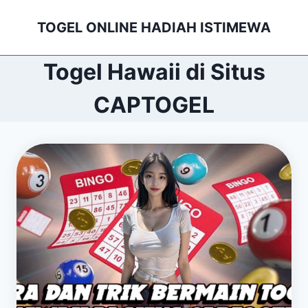
Skip
TOGEL ONLINE HADIAH ISTIMEWA
to
content
Togel Hawaii di Situs
CAPTOGEL