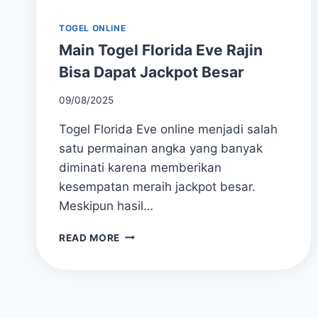
TOGEL ONLINE
Main Togel Florida Eve Rajin
Bisa Dapat Jackpot Besar
09/08/2025
Togel Florida Eve online menjadi salah
satu permainan angka yang banyak
diminati karena memberikan
kesempatan meraih jackpot besar.
Meskipun hasil…
MAIN
READ MORE
TOGEL
FLORIDA
EVE
RAJIN
BISA