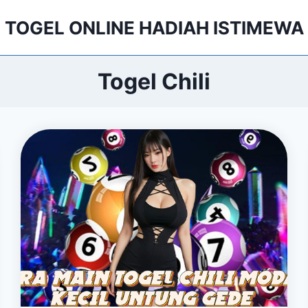
TOGEL ONLINE HADIAH ISTIMEWA
Togel Chili