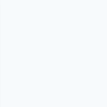
UNTUNG
GEDE