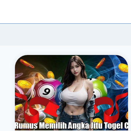
Skip
to
content