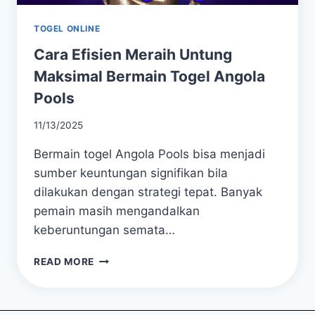
TOGEL ONLINE
Cara Efisien Meraih Untung
Maksimal Bermain Togel Angola
Pools
11/13/2025
Bermain togel Angola Pools bisa menjadi
sumber keuntungan signifikan bila
dilakukan dengan strategi tepat. Banyak
pemain masih mengandalkan
keberuntungan semata…
CARA
READ MORE
EFISIEN
MERAIH
UNTUNG