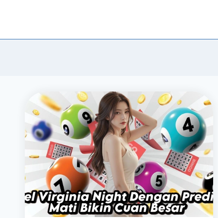
Skip
to
content