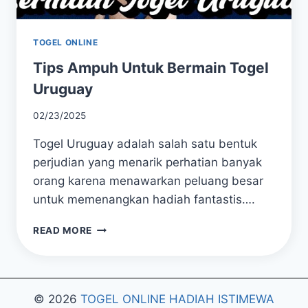
TOGEL ONLINE
Tips Ampuh Untuk Bermain Togel
Uruguay
02/23/2025
Togel Uruguay adalah salah satu bentuk
perjudian yang menarik perhatian banyak
orang karena menawarkan peluang besar
untuk memenangkan hadiah fantastis….
TIPS
READ MORE
AMPUH
UNTUK
BERMAIN
TOGEL
© 2026
TOGEL ONLINE HADIAH ISTIMEWA
URUGUAY