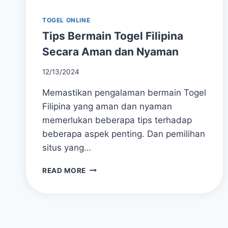
TOGEL ONLINE
Tips Bermain Togel Filipina
Secara Aman dan Nyaman
12/13/2024
Memastikan pengalaman bermain Togel
Filipina yang aman dan nyaman
memerlukan beberapa tips terhadap
beberapa aspek penting. Dan pemilihan
situs yang…
TIPS
READ MORE
BERMAIN
TOGEL
FILIPINA
SECARA
AMAN