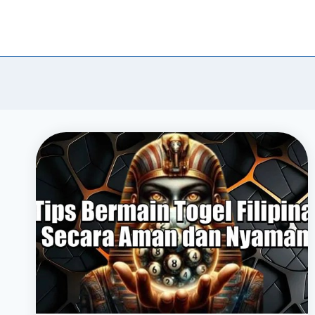
Skip
to
content