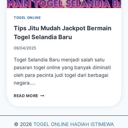
TOGEL ONLINE
Tips Jitu Mudah Jackpot Bermain
Togel Selandia Baru
06/04/2025
Togel Selandia Baru menjadi salah satu
pasaran togel online yang banyak diminati
oleh para pecinta judi togel dari berbagai
negara….
TIPS
READ MORE
JITU
MUDAH
JACKPOT
BERMAIN
© 2026
TOGEL ONLINE HADIAH ISTIMEWA
TOGEL