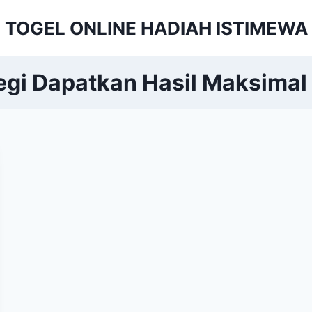
TOGEL ONLINE HADIAH ISTIMEWA
egi Dapatkan Hasil Maksimal