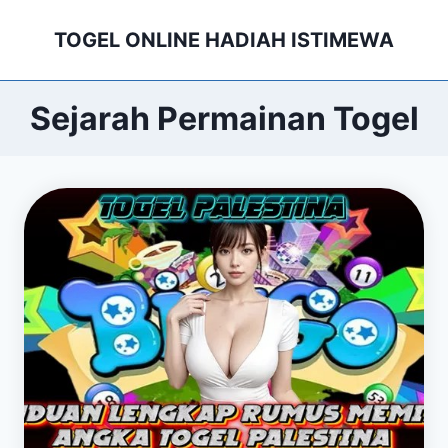
Skip
TOGEL ONLINE HADIAH ISTIMEWA
to
content
Sejarah Permainan Togel