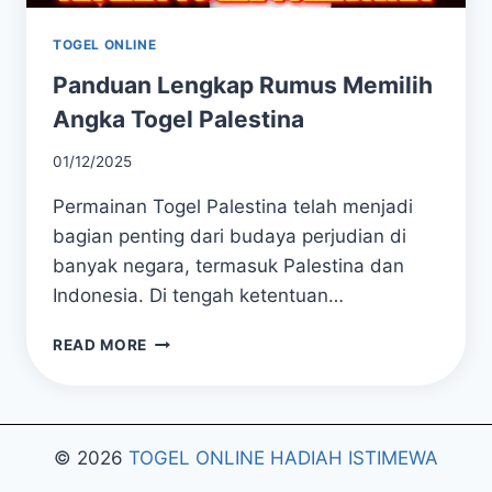
TOGEL ONLINE
Panduan Lengkap Rumus Memilih
Angka Togel Palestina
01/12/2025
Permainan Togel Palestina telah menjadi
bagian penting dari budaya perjudian di
banyak negara, termasuk Palestina dan
Indonesia. Di tengah ketentuan…
PANDUAN
READ MORE
LENGKAP
RUMUS
MEMILIH
ANGKA
TOGEL
© 2026
TOGEL ONLINE HADIAH ISTIMEWA
PALESTINA