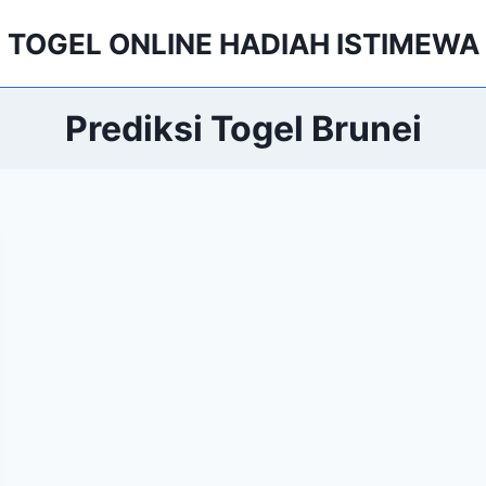
TOGEL ONLINE HADIAH ISTIMEWA
Prediksi Togel Brunei