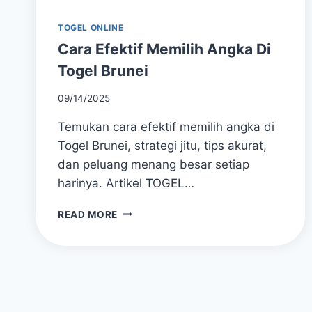
TOGEL ONLINE
Cara Efektif Memilih Angka Di
Togel Brunei
09/14/2025
Temukan cara efektif memilih angka di
Togel Brunei, strategi jitu, tips akurat,
dan peluang menang besar setiap
harinya. Artikel TOGEL…
CARA
READ MORE
EFEKTIF
MEMILIH
ANGKA
DI
TOGEL
BRUNEI