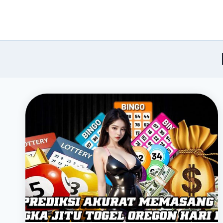
Skip
to
content