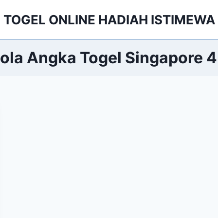
TOGEL ONLINE HADIAH ISTIMEWA
ola Angka Togel Singapore 