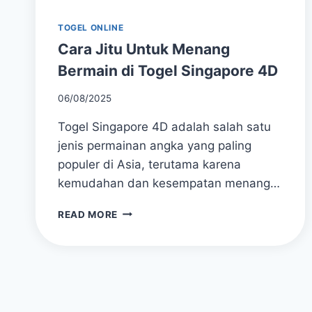
TOGEL ONLINE
Cara Jitu Untuk Menang
Bermain di Togel Singapore 4D
06/08/2025
Togel Singapore 4D adalah salah satu
jenis permainan angka yang paling
populer di Asia, terutama karena
kemudahan dan kesempatan menang…
CARA
READ MORE
JITU
UNTUK
MENANG
BERMAIN
DI
TOGEL