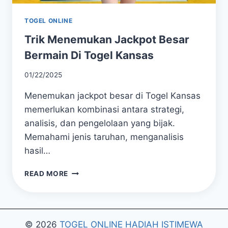
TOGEL ONLINE
Trik Menemukan Jackpot Besar
Bermain Di Togel Kansas
01/22/2025
Menemukan jackpot besar di Togel Kansas
memerlukan kombinasi antara strategi,
analisis, dan pengelolaan yang bijak.
Memahami jenis taruhan, menganalisis
hasil…
TRIK
READ MORE
MENEMUKAN
JACKPOT
BESAR
BERMAIN
© 2026
TOGEL ONLINE HADIAH ISTIMEWA
DI