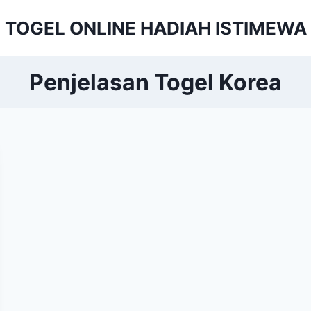
TOGEL ONLINE HADIAH ISTIMEWA
Penjelasan Togel Korea