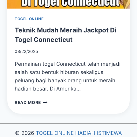
TOGEL ONLINE
Teknik Mudah Meraih Jackpot Di
Togel Connecticut
08/22/2025
Permainan togel Connecticut telah menjadi
salah satu bentuk hiburan sekaligus
peluang bagi banyak orang untuk meraih
hadiah besar. Di Amerika…
TEKNIK
READ MORE
MUDAH
MERAIH
JACKPOT
DI
© 2026
TOGEL ONLINE HADIAH ISTIMEWA
TOGEL