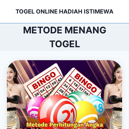
Skip
TOGEL ONLINE HADIAH ISTIMEWA
to
content
METODE MENANG
TOGEL