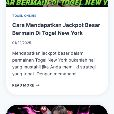
TOGEL ONLINE
Cara Mendapatkan Jackpot Besar
Bermain Di Togel New York
01/22/2025
Mendapatkan jackpot besar dalam
permainan Togel New York bukanlah hal
yang mustahil jika Anda memiliki strategi
yang tepat. Dengan memahami…
CARA
READ MORE
MENDAPATKAN
JACKPOT
BESAR
BERMAIN
DI