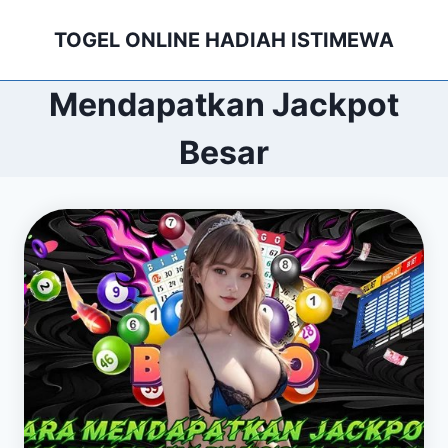
Skip
TOGEL ONLINE HADIAH ISTIMEWA
to
content
Mendapatkan Jackpot
Besar