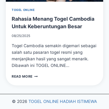
TOGEL ONLINE
Rahasia Menang Togel Cambodia
Untuk Keberuntungan Besar
08/25/2025
Togel Cambodia semakin digemari sebagai
salah satu pasaran togel resmi yang
menjanjikan hasil yang sangat menarik.
Dibawah ini TOGEL ONLINE…
RAHASIA
READ MORE
MENANG
TOGEL
CAMBODIA
UNTUK
KEBERUNTUNGAN
© 2026
TOGEL ONLINE HADIAH ISTIMEWA
BESAR