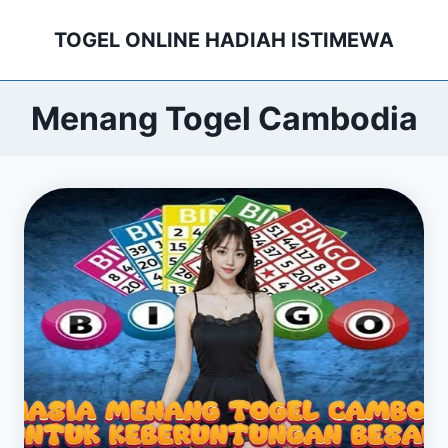
Skip
TOGEL ONLINE HADIAH ISTIMEWA
to
content
Menang Togel Cambodia