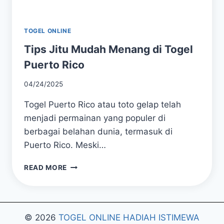
TOGEL ONLINE
Tips Jitu Mudah Menang di Togel
Puerto Rico
04/24/2025
Togel Puerto Rico atau toto gelap telah
menjadi permainan yang populer di
berbagai belahan dunia, termasuk di
Puerto Rico. Meski…
TIPS
READ MORE
JITU
MUDAH
MENANG
DI
© 2026
TOGEL ONLINE HADIAH ISTIMEWA
TOGEL