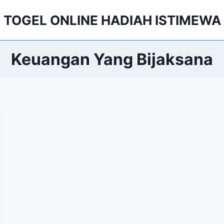
TOGEL ONLINE HADIAH ISTIMEWA
Keuangan Yang Bijaksana