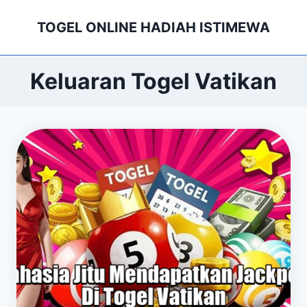
Skip
TOGEL ONLINE HADIAH ISTIMEWA
to
content
Keluaran Togel Vatikan