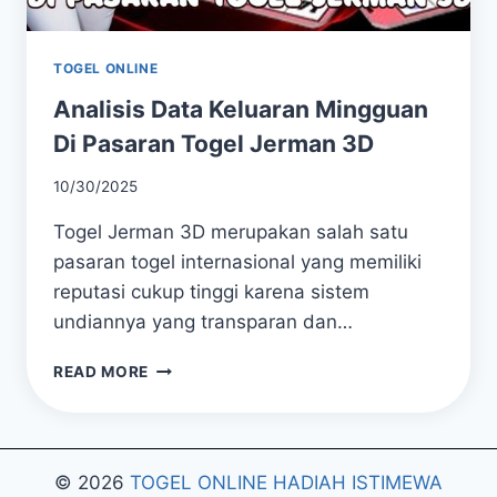
TOGEL ONLINE
Analisis Data Keluaran Mingguan
Di Pasaran Togel Jerman 3D
10/30/2025
Togel Jerman 3D merupakan salah satu
pasaran togel internasional yang memiliki
reputasi cukup tinggi karena sistem
undiannya yang transparan dan…
ANALISIS
READ MORE
DATA
KELUARAN
MINGGUAN
DI
© 2026
TOGEL ONLINE HADIAH ISTIMEWA
PASARAN