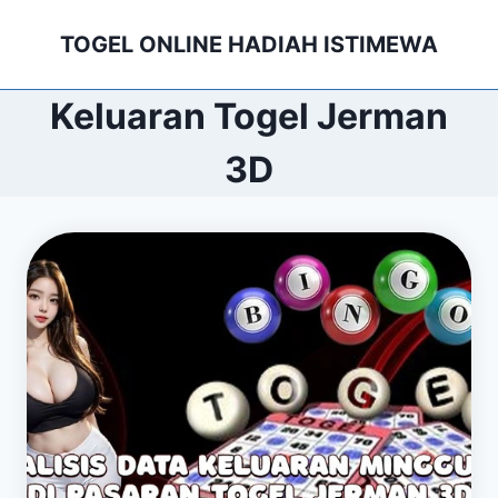
Skip
TOGEL ONLINE HADIAH ISTIMEWA
to
content
Keluaran Togel Jerman
3D