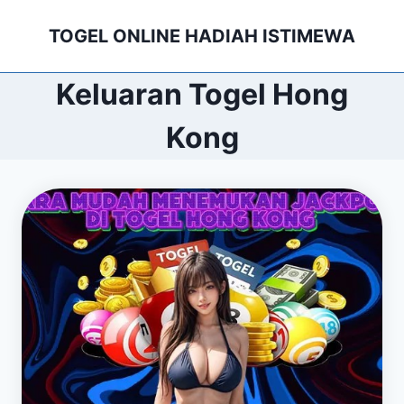
Skip
TOGEL ONLINE HADIAH ISTIMEWA
to
content
Keluaran Togel Hong
Kong