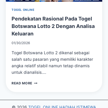
TOGEL ONLINE
Pendekatan Rasional Pada Togel
Botswana Lotto 2 Dengan Analisa
Keluaran
01/30/2026
Togel Botswana Lotto 2 dikenal sebagai
salah satu pasaran yang memiliki karakter
angka relatif stabil namun tetap dinamis
untuk dianalisis….
PENDEKATAN
READ MORE
RASIONAL
PADA
TOGEL
BOTSWANA
© 2026
TOGEL ONLINE HADIAH ISTIMEWA
LOTTO