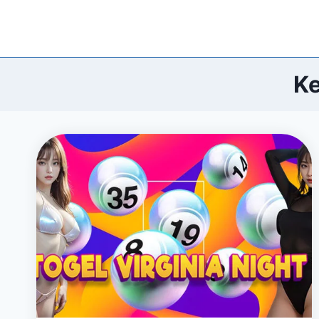
Skip
to
content
Ke