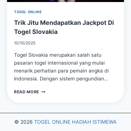
TOGEL ONLINE
Trik Jitu Mendapatkan Jackpot Di
Togel Slovakia
10/10/2025
Togel Slovakia merupakan salah satu
pasaran togel internasional yang mulai
menarik perhatian para pemain angka di
Indonesia. Dengan sistem pengundian…
TRIK
READ MORE
JITU
MENDAPATKAN
JACKPOT
DI
TOGEL
© 2026
TOGEL ONLINE HADIAH ISTIMEWA
SLOVAKIA