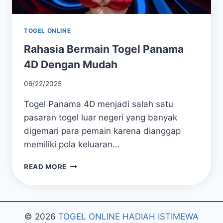
TOGEL ONLINE
Rahasia Bermain Togel Panama
4D Dengan Mudah
06/22/2025
Togel Panama 4D menjadi salah satu
pasaran togel luar negeri yang banyak
digemari para pemain karena dianggap
memiliki pola keluaran…
RAHASIA
READ MORE
BERMAIN
TOGEL
PANAMA
4D
© 2026
TOGEL ONLINE HADIAH ISTIMEWA
DENGAN