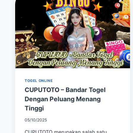
PEMAIN
TOGEL ONLINE
CUPUTOTO – Bandar Togel
Dengan Peluang Menang
Tinggi
05/10/2025
CUPUTOTO merupakan salah satu