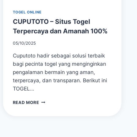
TOGEL ONLINE
CUPUTOTO – Situs Togel
Terpercaya dan Amanah 100%
05/10/2025
Cuputoto hadir sebagai solusi terbaik
bagi pecinta togel yang menginginkan
pengalaman bermain yang aman,
terpercaya, dan transparan. Berikut ini
TOGEL…
CUPUTOTO
READ MORE
–
SITUS
TOGEL
TERPERCAYA
DAN