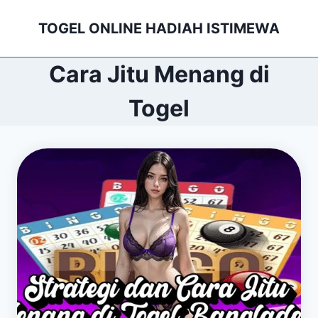
Skip
TOGEL ONLINE HADIAH ISTIMEWA
to
content
Cara Jitu Menang di
Togel