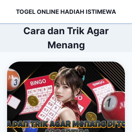
Skip
TOGEL ONLINE HADIAH ISTIMEWA
to
content
Cara dan Trik Agar
Menang