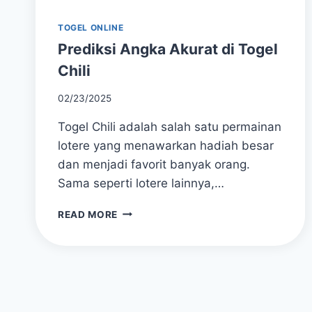
TOGEL ONLINE
Prediksi Angka Akurat di Togel
Chili
02/23/2025
Togel Chili adalah salah satu permainan
lotere yang menawarkan hadiah besar
dan menjadi favorit banyak orang.
Sama seperti lotere lainnya,…
PREDIKSI
READ MORE
ANGKA
AKURAT
DI
TOGEL
CHILI