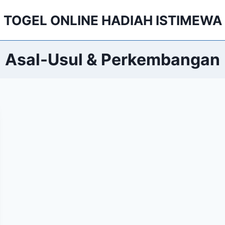
TOGEL ONLINE HADIAH ISTIMEWA
Asal-Usul & Perkembangan