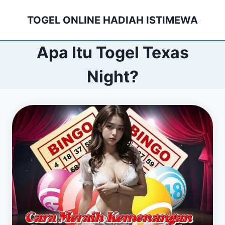
Skip
TOGEL ONLINE HADIAH ISTIMEWA
to
content
Apa Itu Togel Texas
Night?