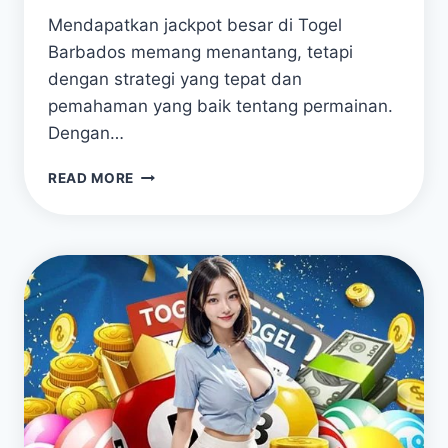
Mendapatkan jackpot besar di Togel
Barbados memang menantang, tetapi
dengan strategi yang tepat dan
pemahaman yang baik tentang permainan.
Dengan…
CARA
READ MORE
MUDAH
MENDAPATKAN
JACKPOT
BESAR
DI
TOGEL
BARBADOS