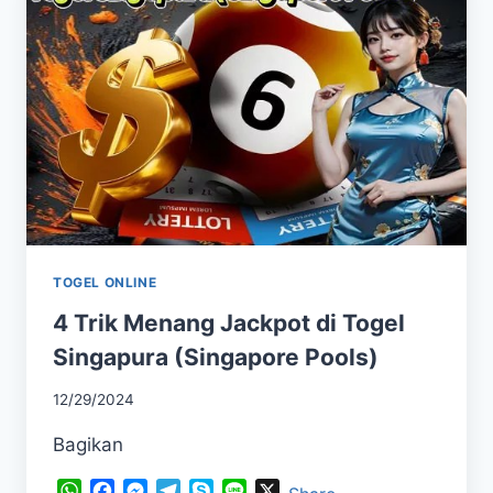
TOGEL
FINLANDIA
TOGEL ONLINE
4 Trik Menang Jackpot di Togel
Singapura (Singapore Pools)
12/29/2024
Bagikan
WhatsApp
Facebook
Messenger
Telegram
Skype
Line
X