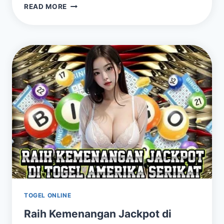
TRIK
READ MORE
JITU
MENEBAK
ANGKA
DI
TOGEL
BELANDA
TOGEL ONLINE
Raih Kemenangan Jackpot di