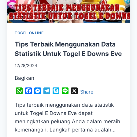
TOGEL ONLINE
Tips Terbaik Menggunakan Data
Statistik Untuk Togel E Downs Eve
12/28/2024
Bagikan
WhatsApp
Facebook
Messenger
Telegram
Skype
Line
X
Share
Tips terbaik menggunakan data statistik
untuk Togel E Downs Eve dapat
meningkatkan peluang Anda dalam meraih
kemenangan.​ Langkah pertama adalah…