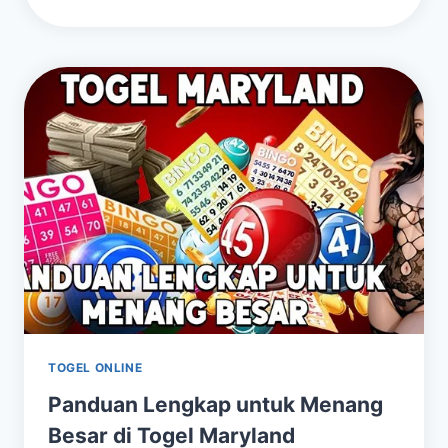
TIPS
JITU
MEMILIH
ANGKA
TOGEL
PORTUGAL
PASTI
TEMBUS
TOGEL ONLINE
Panduan Lengkap untuk Menang
Besar di Togel Maryland