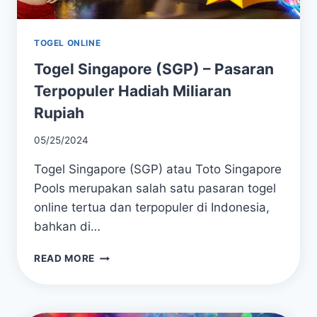
TOGEL ONLINE
Togel Singapore (SGP) – Pasaran
Terpopuler Hadiah Miliaran
Rupiah
05/25/2024
Togel Singapore (SGP) atau Toto Singapore
Pools merupakan salah satu pasaran togel
online tertua dan terpopuler di Indonesia,
bahkan di…
TOGEL
READ MORE
SINGAPORE
(SGP)
–
PASARAN