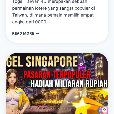
Togel Taiwan 4D merupakan sebuah
permainan lotere yang sangat populer di
Taiwan, di mana pemain memilih empat
angka dari 0000…
TOGEL
READ MORE
TAIWAN
4D
–
PASARAN
TERPOPULER
DENGAN
HADIAH
ISTIMEWA