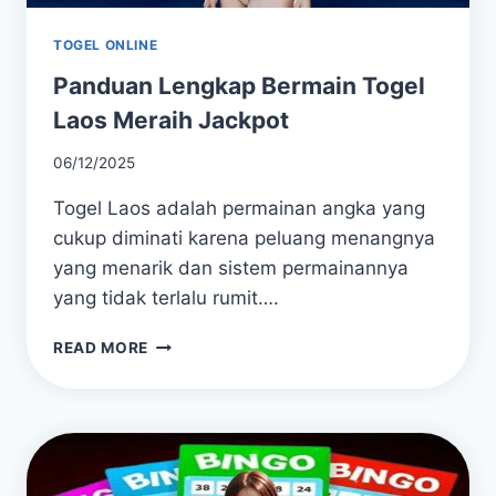
TOGEL ONLINE
Panduan Lengkap Bermain Togel
Laos Meraih Jackpot
06/12/2025
Togel Laos adalah permainan angka yang
cukup diminati karena peluang menangnya
yang menarik dan sistem permainannya
yang tidak terlalu rumit….
PANDUAN
READ MORE
LENGKAP
BERMAIN
TOGEL
LAOS
MERAIH
JACKPOT