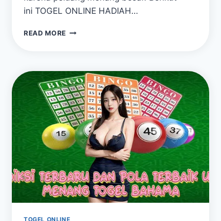
ini TOGEL ONLINE HADIAH…
STRATEGI
READ MORE
BERMAIN
TERBAIK
TOGEL
EL
SALVADOR
TOGEL ONLINE