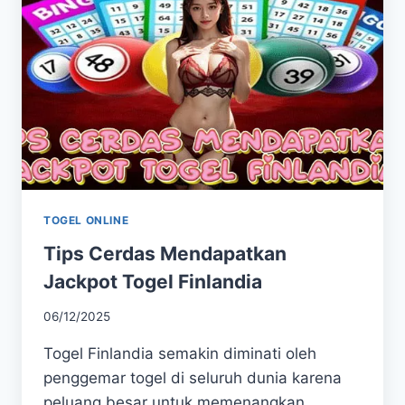
TOGEL ONLINE
Tips Cerdas Mendapatkan
Jackpot Togel Finlandia
06/12/2025
Togel Finlandia semakin diminati oleh
penggemar togel di seluruh dunia karena
peluang besar untuk memenangkan