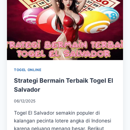
TOGEL ONLINE
Strategi Bermain Terbaik Togel El
Salvador
06/12/2025
Togel El Salvador semakin populer di
kalangan pecinta lotere angka di Indonesi
karena peluang menang besar. Berikut