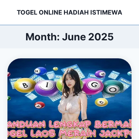
Skip
TOGEL ONLINE HADIAH ISTIMEWA
to
content
Month: June 2025