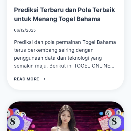
Prediksi Terbaru dan Pola Terbaik
untuk Menang Togel Bahama
06/12/2025
Prediksi dan pola permainan Togel Bahama
terus berkembang seiring dengan
penggunaan data dan teknologi yang
semakin maju. Berikut ini TOGEL ONLINE…
PREDIKSI
READ MORE
TERBARU
DAN
POLA
TERBAIK
UNTUK
MENANG
TOGEL
BAHAMA