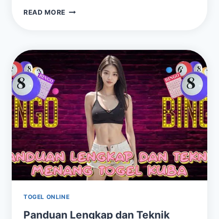
RAHASIA
READ MORE
PERMAINAN
TOGEL
HONDURAS
TOGEL ONLINE
Panduan Lengkap dan Teknik