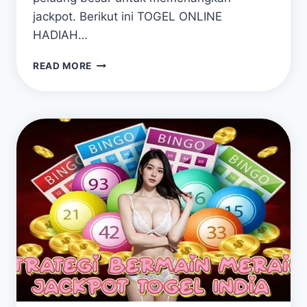
jackpot. Berikut ini TOGEL ONLINE
HADIAH…
TIPS
READ MORE
CERDAS
MENDAPATKAN
JACKPOT
TOGEL
FINLANDIA